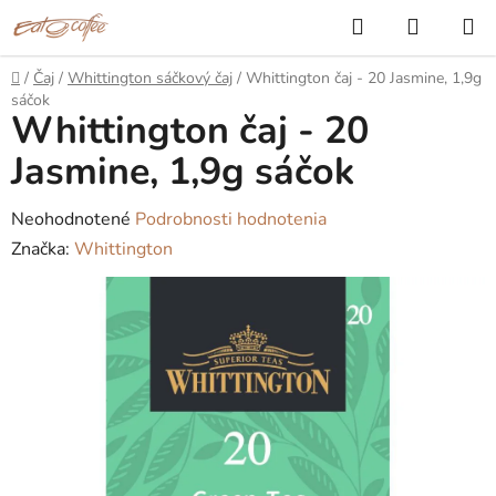
Prejsť
Hľadať
NÁKUP
na
KOŠÍK
obsah
Domov
/
Čaj
/
Whittington sáčkový čaj
/
Whittington čaj - 20 Jasmine, 1,9g
sáčok
Whittington čaj - 20
Jasmine, 1,9g sáčok
Priemerné
Neohodnotené
Podrobnosti hodnotenia
hodnotenie
Značka:
Whittington
produktu
je
0,0
z
5
hviezdičiek.