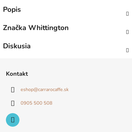
Popis
Značka
Whittington
Diskusia
Z
á
Kontakt
p
ä
eshop
@
carrarocaffe.sk
t
i
0905 500 508
e