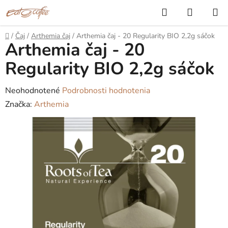
Prejsť
Hľadať
NÁKUP
na
KOŠÍK
obsah
Domov
/
Čaj
/
Arthemia čaj
/
Arthemia čaj - 20 Regularity BIO 2,2g sáčok
Arthemia čaj - 20
Regularity BIO 2,2g sáčok
Priemerné
Neohodnotené
Podrobnosti hodnotenia
hodnotenie
Značka:
Arthemia
produktu
je
0,0
z
5
hviezdičiek.