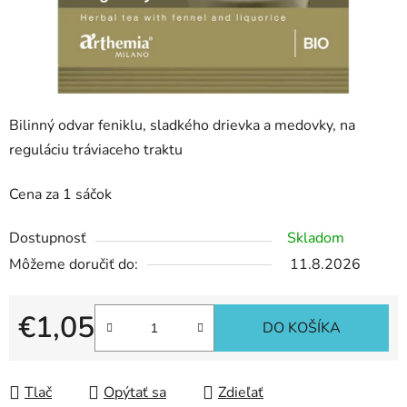
Bilinný odvar feniklu, sladkého drievka a medovky, na
reguláciu tráviaceho traktu
Cena za 1 sáčok
Dostupnosť
Skladom
Môžeme doručiť do:
11.8.2026
€1,05
DO KOŠÍKA
Jednotková cena:
Tlač
Opýtať sa
Zdieľať